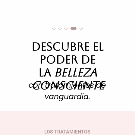
Descubre el
poder de
la
belleza
consciente
con tratamientos de
vanguardia.
LOS TRATAMIENTOS