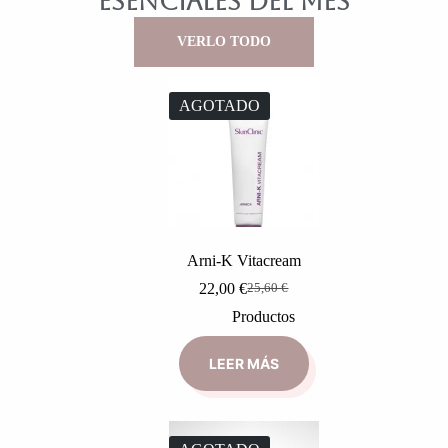
ESENCIALES DEL MES
VERLO TODO
AGOTADO
Arni-K Vitacream
22,00
€
25,60
€
Productos
LEER MÁS